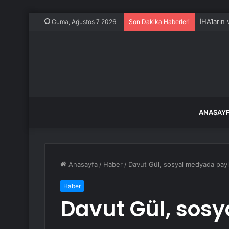
İHA’ların
Cuma, Ağustos 7 2026
Son Dakika Haberleri
ANASAY
Anasayfa
/
Haber
/
Davut Gül, sosyal medyada payla
Haber
Davut Gül, sos