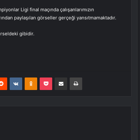
iyonlar Ligi final maçında çalışanlarımızın
ından paylaşılan görseller gerçeği yansıtmamaktadır.
seldeki gibidir.
erest
Reddit
VKontakte
Odnoklassniki
Pocket
E-Posta ile paylaş
Yazdır