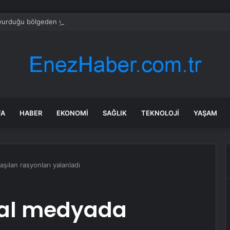
 vurduğu bölgeden yeni görüntü! Zelenski’den açıklama var
FA
HABER
EKONOMI
SAĞLIK
TEKNOLOJI
YAŞAM
şılan rasyonları yalanladı
yal medyada