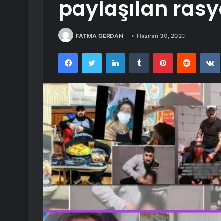
paylaşılan rasy
FATMA GERDAN
Haziran 30, 2023
Facebook
Twitter
LinkedIn
Tumblr
Pinterest
Reddit