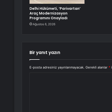
Delhi Hükümeti, ‘Parivartan’
Araç Modernizasyon
Programını Onayladı
Ağustos 6, 2026
Bir yanıt yazın
E-posta adresiniz yayınlanmayacak.
Gerekli alanlar
*
i
Y
o
r
u
m