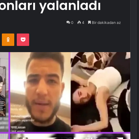
onları yalanladı
0
4
Bir dakikadan az
VKontakte
Odnoklassniki
Pocket