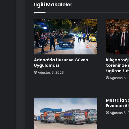
İlgili Makaleler
Adana’da Huzur ve Güven
Kılıçdaroğ
Uygulaması
töreninde 
figüran tu
Ağustos 6, 2026
Ağustos 6, 
Mustafa Sa
Erzincan A
Ağustos 6, 