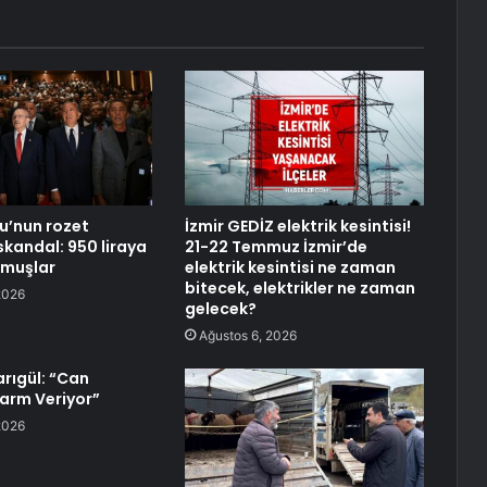
lu’nun rozet
İzmir GEDİZ elektrik kesintisi!
skandal: 950 liraya
21-22 Temmuz İzmir’de
tmuşlar
elektrik kesintisi ne zaman
bitecek, elektrikler ne zaman
2026
gelecek?
Ağustos 6, 2026
rıgül: “Can
larm Veriyor”
2026