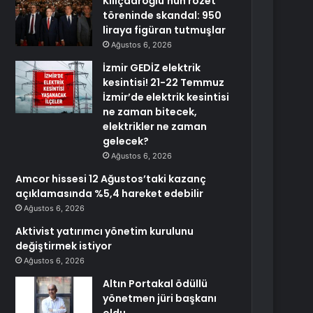
Kılıçdaroğlu’nun rozet
töreninde skandal: 950
liraya figüran tutmuşlar
Ağustos 6, 2026
İzmir GEDİZ elektrik
kesintisi! 21-22 Temmuz
İzmir’de elektrik kesintisi
ne zaman bitecek,
elektrikler ne zaman
gelecek?
Ağustos 6, 2026
Amcor hissesi 12 Ağustos’taki kazanç
açıklamasında %5,4 hareket edebilir
Ağustos 6, 2026
Aktivist yatırımcı yönetim kurulunu
değiştirmek istiyor
Ağustos 6, 2026
Altın Portakal ödüllü
yönetmen jüri başkanı