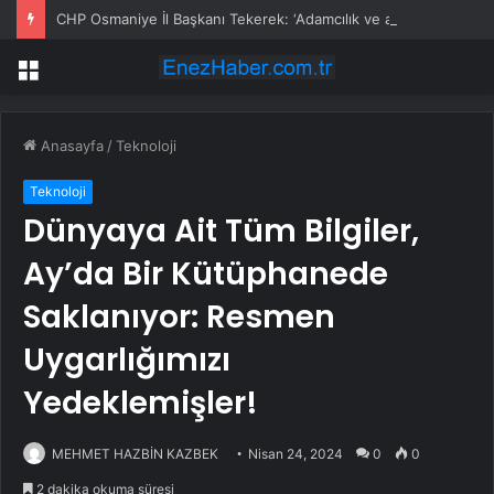
CHP Osmaniye İl Başkanı Tekerek: ‘Adamcılık ve ayrımcılık dönemi bitti’
Menü
Anasayfa
/
Teknoloji
Teknoloji
Dünyaya Ait Tüm Bilgiler,
Ay’da Bir Kütüphanede
Saklanıyor: Resmen
Uygarlığımızı
Yedeklemişler!
MEHMET HAZBİN KAZBEK
Nisan 24, 2024
0
0
2 dakika okuma süresi