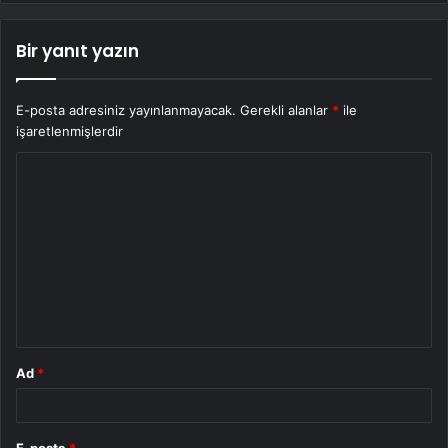
Bir yanıt yazın
E-posta adresiniz yayınlanmayacak.
Gerekli alanlar
*
ile
işaretlenmişlerdir
Y
o
r
u
m
*
Ad
*