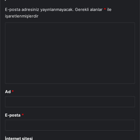
E-posta adresiniz yayınlanmayacak.
Gerekli alanlar
*
ile
işaretlenmişlerdir
Y
o
r
u
m
*
Ad
*
E-posta
*
İnternet sitesi