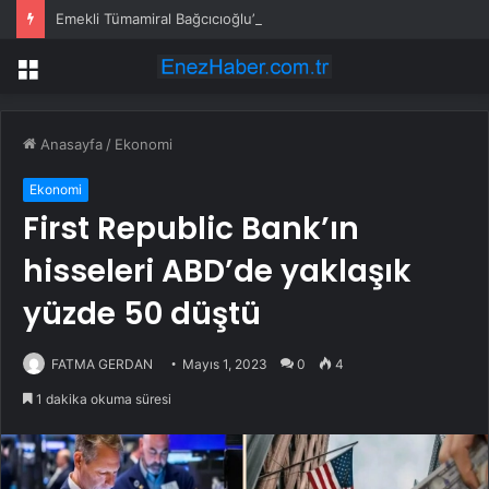
Emekli Tümamiral Bağcıcıoğlu’ndan askeri sağlık sistemi çağrısı
Menü
Anasayfa
/
Ekonomi
Ekonomi
First Republic Bank’ın
hisseleri ABD’de yaklaşık
yüzde 50 düştü
FATMA GERDAN
Mayıs 1, 2023
0
4
1 dakika okuma süresi