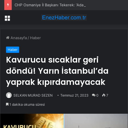
CHP Osmaniye İl Başkanı Tekerek: ‘Adamcılık ve ayrımcılık dönemi bitti’
Menü
Anasayfa
/
Haber
Haber
Kavurucu sıcaklar geri
döndü! Yarın İstanbul’da
yaprak kıpırdamayacak
SELKAN MURAD SEZEN
Temmuz 21, 2023
0
7
1 dakika okuma süresi