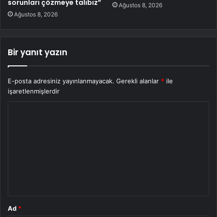
sorunları çözmeye talibiz”
Ağustos 8, 2026
Ağustos 8, 2026
Bir yanıt yazın
E-posta adresiniz yayınlanmayacak.
Gerekli alanlar
*
ile
işaretlenmişlerdir
Y
o
r
u
m
*
Ad
*