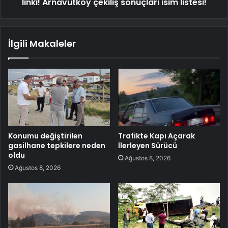
linki! Arnavutköy çekiliş sonuçları isim listesi!
İlgili Makaleler
Konumu değiştirilen
Trafikte Kapı Açarak
gasilhane tepkilere neden
İlerleyen Sürücü
oldu
Ağustos 8, 2026
Ağustos 8, 2026