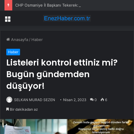
CHP Osmaniye İl Başkanı Tekerek: ‘Adamcılık ve ayrımcılık dönemi bitti’
Menü
Anasayfa
/
Haber
Haber
Listeleri kontrol ettiniz mi?
Bugün gündemden
düşüyor!
SELKAN MURAD SEZEN
Nisan 2, 2023
0
6
Bir dakikadan az