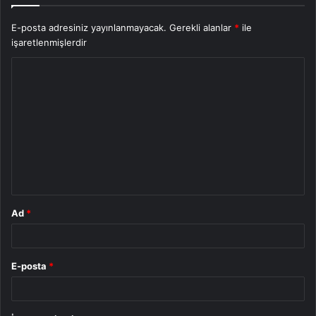
E-posta adresiniz yayınlanmayacak.
Gerekli alanlar
*
ile
işaretlenmişlerdir
Y
o
r
u
m
*
Ad
*
E-posta
*