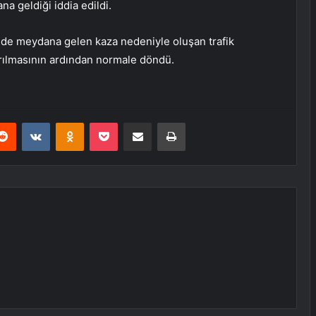
a geldiği iddia edildi.
de meydana gelen kaza nedeniyle oluşan trafik
ırılmasının ardından normale döndü.
erest
Reddit
VKontakte
Odnoklassniki
Pocket
E-Posta ile paylaş
Yazdır