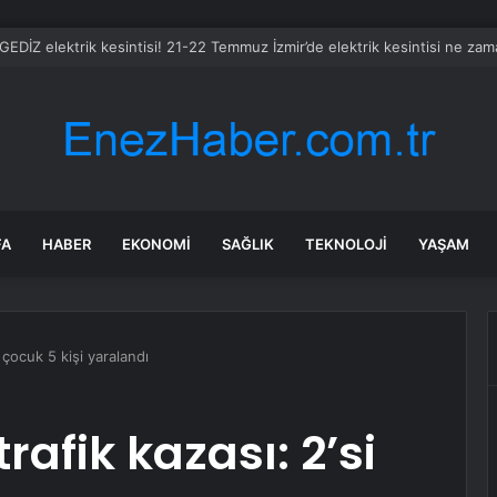
 GEDİZ elektrik kesintisi! 21-22 Temmuz İzmir’de elektrik kesintisi ne za
FA
HABER
EKONOMI
SAĞLIK
TEKNOLOJI
YAŞAM
 çocuk 5 kişi yaralandı
afik kazası: 2’si