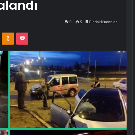
ralandı
0
5
Bir dakikadan az
VKontakte
Odnoklassniki
Pocket