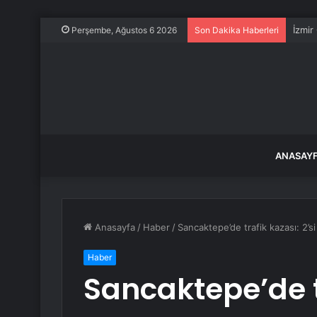
İzmir
Perşembe, Ağustos 6 2026
Son Dakika Haberleri
ANASAY
Anasayfa
/
Haber
/
Sancaktepe’de trafik kazası: 2’si
Haber
Sancaktepe’de tr