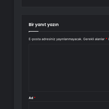
Bir yanıt yazın
E-posta adresiniz yayınlanmayacak.
Gerekli alanlar
*
i
Y
o
r
u
m
*
Ad
*