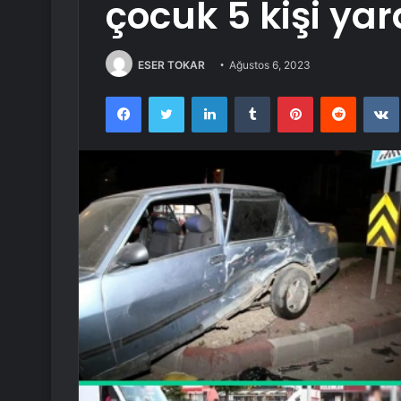
çocuk 5 kişi ya
ESER TOKAR
Ağustos 6, 2023
Facebook
Twitter
LinkedIn
Tumblr
Pinterest
Reddit