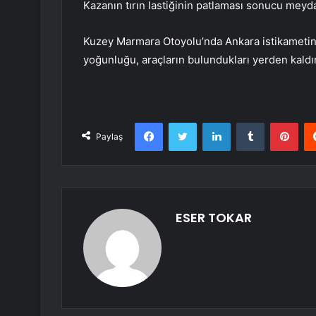
Kazanın tırın lastiğinin patlaması sonucu meydan
Kuzey Marmara Otoyolu’nda Ankara istikametin
yoğunluğu, araçların bulundukları yerden kald
Facebook
Twitter
LinkedIn
Tumblr
Pint
Paylaş
ESER TOKAR