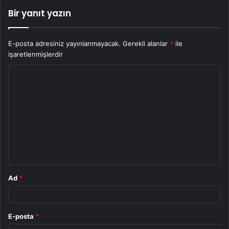
Bir yanıt yazın
E-posta adresiniz yayınlanmayacak.
Gerekli alanlar
*
ile
işaretlenmişlerdir
Y
o
r
u
m
*
Ad
*
E-posta
*