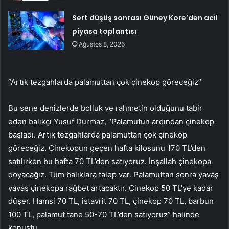
Sert düşüş sonrası Güney Kore’den acil
piyasa toplantısı
Ağustos 8, 2026
“Artık tezgahlarda palamuttan çok çinekop göreceğiz”
Bu sene denizlerde bolluk ve rahmetin olduğunu tabir
eden balıkçı Yusuf Durmaz, “Palamutun ardından çinekop
başladı. Artık tezgahlarda palamuttan çok çinekop
göreceğiz. Çinekopun geçen hafta kilosunu 170 TL’den
satılırken bu hafta 70 TL’den satıyoruz. İnşallah çinekopa
doyacağız. Tüm balıklara talep var. Palamuttan sonra yavaş
yavaş çinekopa rağbet artacaktır. Çinekop 50 TL’ye kadar
düşer. Hamsi 70 TL, istavrit 70 TL, çinekop 70 TL, barbun
100 TL, palamut tane 50-70 TL’den satıyoruz” halinde
konuştu.