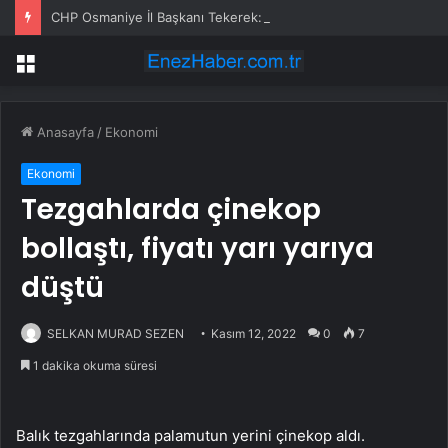
CHP Osmaniye İl Başkanı Tekerek: ‘Adamcılık ve ayrımcılık dönemi bitti’
Menü
Anasayfa
/
Ekonomi
Ekonomi
Tezgahlarda çinekop
bollaştı, fiyatı yarı yarıya
düştü
SELKAN MURAD SEZEN
Kasım 12, 2022
0
7
1 dakika okuma süresi
Balık tezgahlarında palamutun yerini çinekop aldı.