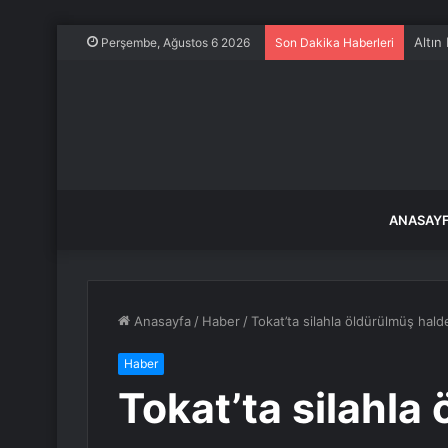
Altın
Perşembe, Ağustos 6 2026
Son Dakika Haberleri
ANASAY
Anasayfa
/
Haber
/
Tokat’ta silahla öldürülmüş hald
Haber
Tokat’ta silahla