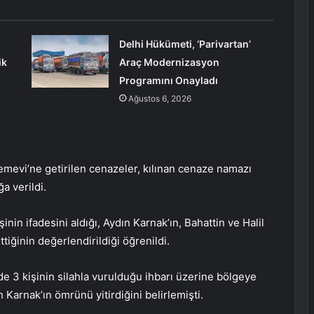
Delhi Hükümeti, ‘Parivartan’
ik
Araç Modernizasyon
Programını Onayladı
Ağustos 6, 2026
Cemevi’ne getirilen cenazeler, kılınan cenaze namazı
a verildi.
şinin ifadesini aldığı, Aydın Karnak’ın, Bahattin ve Halil
tiğinin değerlendirildiği öğrenildi.
de 3 kişinin silahla vurulduğu ihbarı üzerine bölgeye
n Karnak’ın ömrünü yitirdiğini belirlemişti.