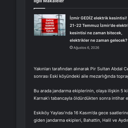
İlgili Makaleler
İzmir GEDİZ elektrik kesintisi!
21-22 Temmuz İzmir’de elektr
kesintisi ne zaman bitecek,
elektrikler ne zaman gelecek?
Ağustos 6, 2026
Yakınları tarafından alınarak Pir Sultan Abdal 
sonrası Eski köyündeki aile mezarlığında toprağ
Bu arada jandarma ekiplerinin, olaya ilişkin 5 ki
Karnak’ı tabancayla öldürdükten sonra intihar et
Eskiköy Yaylası’nda 16 Kasım’da gece saatlerin
giden jandarma ekipleri, Bahattin, Halil ve Aydı