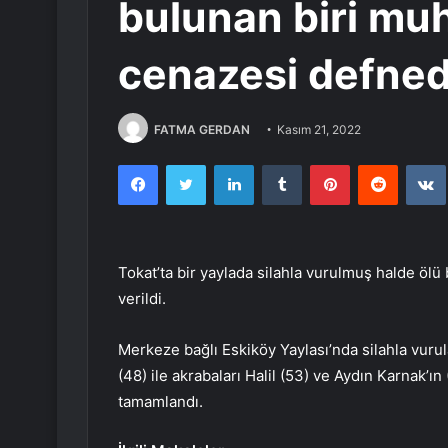
bulunan biri muh
cenazesi defned
FATMA GERDAN
Kasım 21, 2022
Facebook
Twitter
LinkedIn
Tumblr
Pinterest
Reddit
Tokat’ta bir yaylada silahla vurulmuş halde ölü
verildi.
Merkeze bağlı Eskiköy Yaylası’nda silahla vuru
(48) ile akrabaları Halil (53) ve Aydın Karnak’ı
tamamlandı.