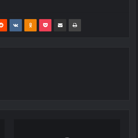
erest
Reddit
VKontakte
Odnoklassniki
Pocket
E-Posta ile paylaş
Yazdır