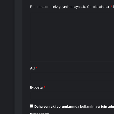
E-posta adresiniz yayınlanmayacak.
Gerekli alanlar
*
i
Y
o
r
u
m
*
Ad
*
E-posta
*
Daha sonraki yorumlarımda kullanılması için adı