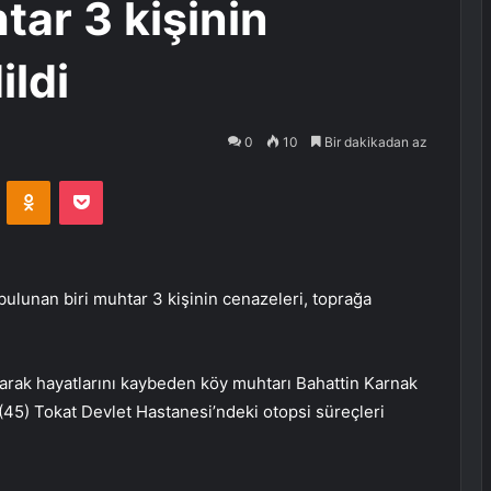
tar 3 kişinin
ildi
0
10
Bir dakikadan az
VKontakte
Odnoklassniki
Pocket
 bulunan biri muhtar 3 kişinin cenazeleri, toprağa
larak hayatlarını kaybeden köy muhtarı Bahattin Karnak
n (45) Tokat Devlet Hastanesi’ndeki otopsi süreçleri