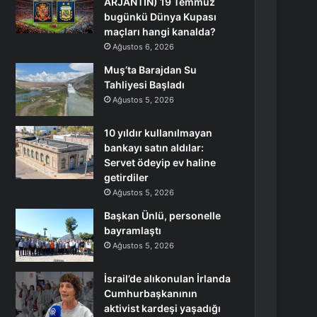
ARJANTİN) 19 Temmuz
bugünkü Dünya Kupası
maçları hangi kanalda?
Ağustos 6, 2026
Muş’ta Barajdan Su
Tahliyesi Başladı
Ağustos 5, 2026
10 yıldır kullanılmayan
bankayı satın aldılar:
Servet ödeyip ev haline
getirdiler
Ağustos 5, 2026
Başkan Ünlü, personelle
bayramlaştı
Ağustos 5, 2026
İsrail’de alıkonulan İrlanda
Cumhurbaşkanının
aktivist kardeşi yaşadığı