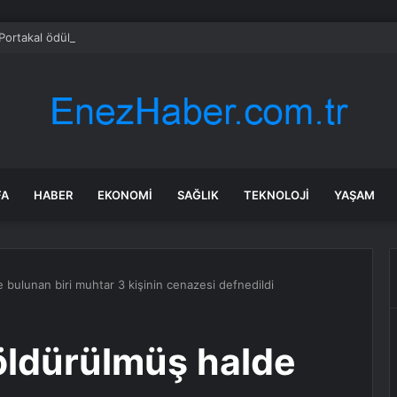
 Portakal ödüllü yönetmen jüri başkanı oldu
FA
HABER
EKONOMI
SAĞLIK
TEKNOLOJI
YAŞAM
e bulunan biri muhtar 3 kişinin cenazesi defnedildi
 öldürülmüş halde