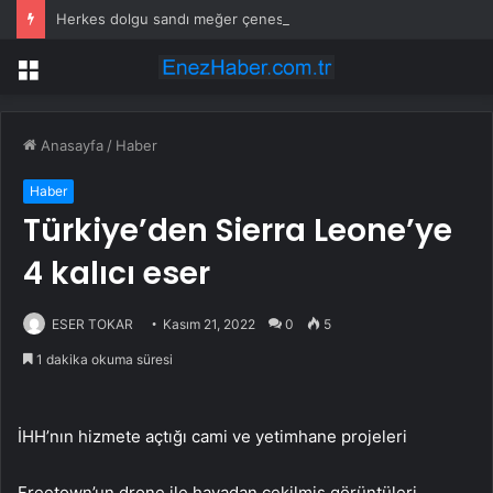
Herkes dolgu sandı meğer çenesini böcek ısırmış
Menü
Anasayfa
/
Haber
Haber
Türkiye’den Sierra Leone’ye
4 kalıcı eser
ESER TOKAR
Kasım 21, 2022
0
5
1 dakika okuma süresi
İHH’nın hizmete açtığı cami ve yetimhane projeleri
Freetown’un drone ile havadan çekilmiş görüntüleri