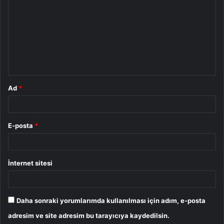
r
u
m
*
Ad
*
E-posta
*
İnternet sitesi
Daha sonraki yorumlarımda kullanılması için adım, e-posta
adresim ve site adresim bu tarayıcıya kaydedilsin.