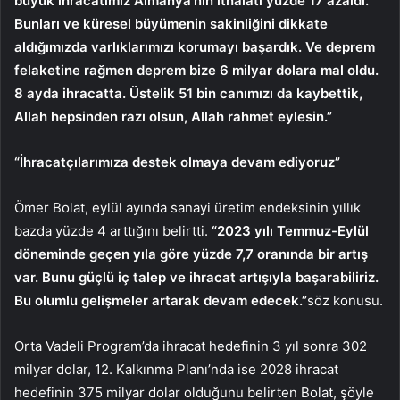
büyük ihracatımız Almanya’nın ithalatı yüzde 17 azaldı.
Bunları ve küresel büyümenin sakinliğini dikkate
aldığımızda varlıklarımızı korumayı başardık. Ve deprem
felaketine rağmen deprem bize 6 milyar dolara mal oldu.
8 ayda ihracatta. Üstelik 51 bin canımızı da kaybettik,
Allah hepsinden razı olsun, Allah rahmet eylesin.”
“İhracatçılarımıza destek olmaya devam ediyoruz”
Ömer Bolat, eylül ayında sanayi üretim endeksinin yıllık
bazda yüzde 4 arttığını belirtti.
“2023 yılı Temmuz-Eylül
döneminde geçen yıla göre yüzde 7,7 oranında bir artış
var. Bunu güçlü iç talep ve ihracat artışıyla başarabiliriz.
Bu olumlu gelişmeler artarak devam edecek.”
söz konusu.
Orta Vadeli Program’da ihracat hedefinin 3 yıl sonra 302
milyar dolar, 12. Kalkınma Planı’nda ise 2028 ihracat
hedefinin 375 milyar dolar olduğunu belirten Bolat, şöyle