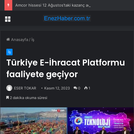
Amcor hissesi 12 Ağustos’taki kazanç açıklamasında %5,4 hareket edebilir
Menü
Anasayfa
/
İş
İş
Türkiye E-İhracat Platformu
faaliyete geçiyor
ESER TOKAR
Kasım 12, 2023
0
1
2 dakika okuma süresi