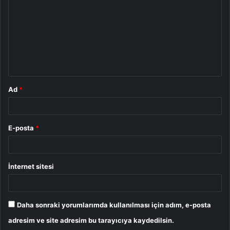
r
u
m
*
Ad
*
E-posta
*
İnternet sitesi
Daha sonraki yorumlarımda kullanılması için adım, e-posta
adresim ve site adresim bu tarayıcıya kaydedilsin.